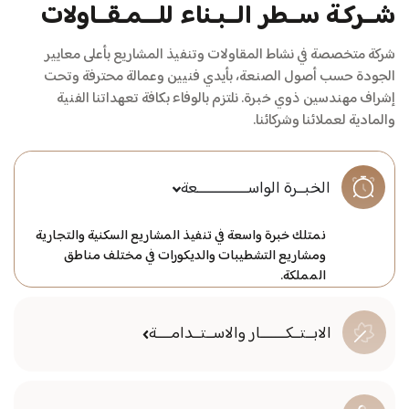
ــركـة
ســطر
الــبـناء
للـــمـقــاولات
ركة متخصصة في نشاط المقاولات وتنفيذ المشاريع بأعلى معايير
لجودة حسب أصول الصنعة، بأيدي فنيين وعمالة محترفة وتحت
شراف مهندسين ذوي خبرة. نلتزم بالوفاء بكافة تعهداتنا الفنية
المادية لعملائنا وشركائنا.
الخبــرة الواســــــــــــــعة
نمتلك خبرة واسعة في تنفيذ المشاريع السكنية والتجارية
ومشاريع التشطيبات والديكورات في مختلف مناطق
المملكة.
الابــتــكـــــــار والاســتــدامــــة