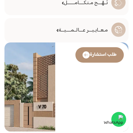
نَــهْـــج مـتـكــــامــــــل
مـعــايـيـــر عـــالــمــــيـــة
طلب استشارة