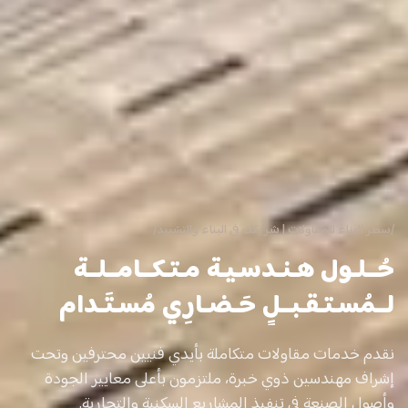
سطر البناء للمقاولات | شريكك في البناء والتشييد/
ُــلـول
هـنـدسـيـة
مـتـكــامــلــة
ــمُسـتـقـبــلٍ
حَـضـارِي
مُسـتَـدام
قدم خدمات مقاولات متكاملة بأيدي فنيين محترفين وتحت
شراف مهندسين ذوي خبرة، ملتزمون بأعلى معايير الجودة
أصول الصنعة في تنفيذ المشاريع السكنية والتجارية.