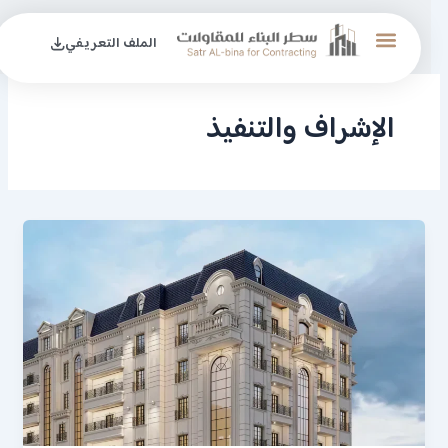
ي
الملف التعريفي
حتوى
اﻹشراف والتنفيذ