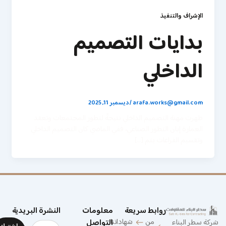
اﻹشراف والتنفيذ
بدايات
التصميم
الداخلي
arafa.works@gmail.com
/
ديسمبر 11, 2025
ظهرت مهنة التصميم الداخلي نتيجةً لتطور المجتمعات وتعقد
العمارة إبان التطور الصناعي، ففي الماضي كان التصميم الداخلي
وتقسيم الفراغات يتم […]
روابط سريعة
معلومات
النشرة البريدية
من
شهاداتنا
email
ركة سطر البناء
التواصل